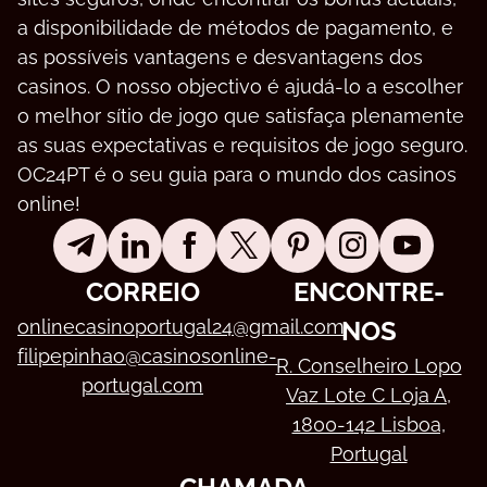
a disponibilidade de métodos de pagamento, e
as possíveis vantagens e desvantagens dos
casinos. O nosso objectivo é ajudá-lo a escolher
o melhor sítio de jogo que satisfaça plenamente
as suas expectativas e requisitos de jogo seguro.
OC24PT é o seu guia para o mundo dos casinos
online!
CORREIO
ENCONTRE-
onlinecasinoportugal24@gmail.com
NOS
filipepinhao@casinosonline-
R. Conselheiro Lopo
portugal.com
Vaz Lote C Loja A,
1800-142 Lisboa,
Portugal