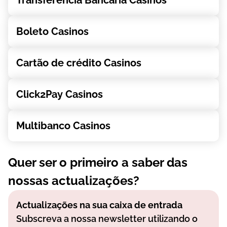
Boleto Casinos
Cartão de crédito Casinos
Click2Pay Casinos
Multibanco Casinos
Quer ser o primeiro a saber das
nossas actualizações?
Actualizações na sua caixa de entrada
Subscreva a nossa newsletter utilizando o