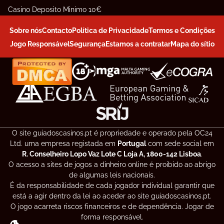
Casino Deposito Minimo 10€
Sobre nós
Contacto
Política de Privacidade
Termos e Condições
Jogo Responsável
Segurança
Estamos a contratar
Mapa do sítio
O site guiadoscasinos.pt é propriedade e operado pela OC24
Ltd. uma empresa registada em
Portugal
com sede social em
R. Conselheiro Lopo Vaz Lote C Loja A, 1800-142 Lisboa
.
O acesso a sites de jogos a dinheiro online é proibido ao abrigo
de algumas leis nacionais.
É da responsabilidade de cada jogador individual garantir que
está a agir dentro da lei ao aceder ao site guiadoscasinos.pt.
O jogo acarreta riscos financeiros e de dependência. Jogar de
forma responsável.