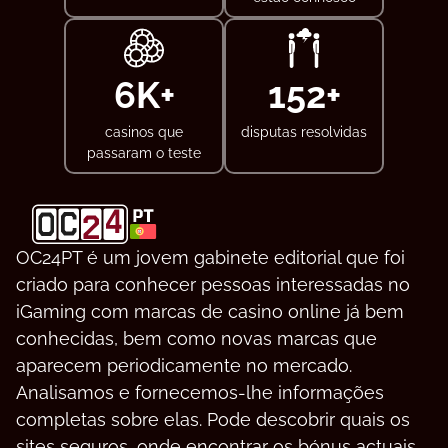
12
K+
300
+
casinos que
disputas resolvidas
passaram o teste
OC24PT é um jovem gabinete editorial que foi
criado para conhecer pessoas interessadas no
iGaming com marcas de casino online já bem
conhecidas, bem como novas marcas que
aparecem periodicamente no mercado.
Analisamos e fornecemos-lhe informações
completas sobre elas. Pode descobrir quais os
sites seguros, onde encontrar os bónus actuais,