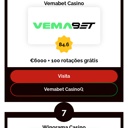
Vemabet Casino
84.6
€6000 + 100 rotações grátis
Visita
Vemabet Casino
Winorama Casino