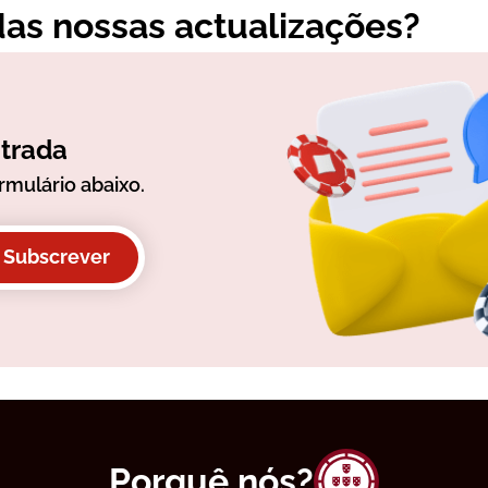
 das nossas actualizações?
ntrada
rmulário abaixo.
Subscrever
Porquê nós?