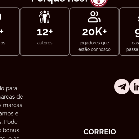
+
15
+
25
K+
1
dos
autores
jogadores que
cas
estão connosco
passa
do para
arcas de
s marcas
samos e
s. Pode
os bónus
CORREIO
to, e as