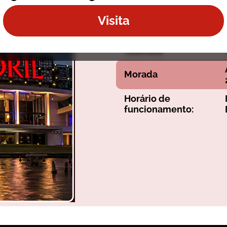
Empresa
concessionária
Visita
Email
Telefone
Morada
Horário de
funcionamento: