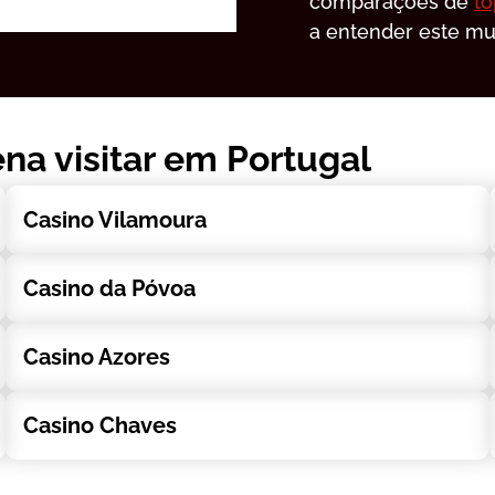
comparações de
to
a entender este mu
na visitar em Portugal
Casino Vilamoura
Casino da Póvoa
Casino Azores
Casino Chaves