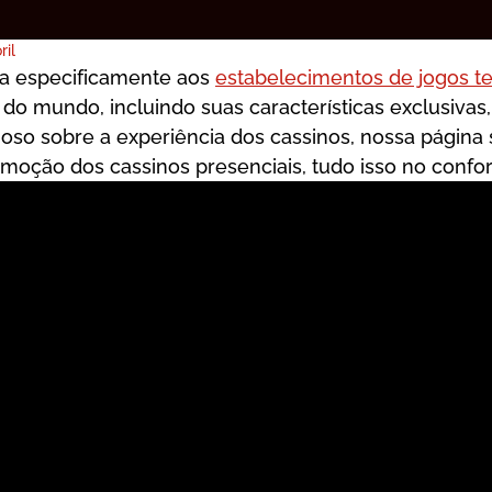
ril
a especificamente aos
estabelecimentos de jogos te
o mundo, incluindo suas características exclusivas,
o sobre a experiência dos cassinos, nossa página sob
emoção dos cassinos presenciais, tudo isso no confor