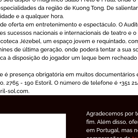
pecialidades da região de Kuong Tong. De salientar 
idade e a qualquer hora.
 de oferta em entretenimento e espectáculo. O Audi
ndes sucessos nacionais e internacionais de teatro 
scoteca Jézebel, um espaço jovem e requintado, com
hines de última geração, onde poderá tentar a sua s
oca à disposição do jogador um leque bem recheado c
 e é presença obrigatória em muitos documentários e 
 Ho, 2765 - 190 Estoril. O número de telefone é +351 
ril-sol.com.
Agradecemos por ter
fim. Além disso, of
em Portugal, mas no