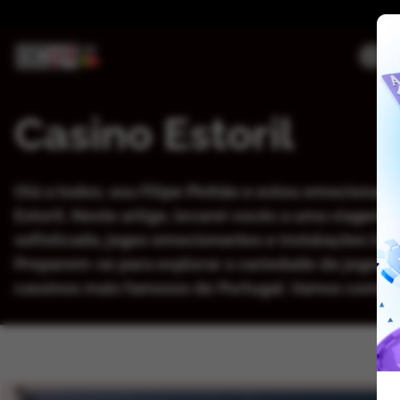
M
Casino Estoril
Olá a todos, sou Filipe Pinhão e estou emocionad
Estoril. Neste artigo, levarei vocês a uma viage
sofisticada, jogos emocionantes e instalações lux
Preparem-se para explorar a variedade de jogos, 
cassinos mais famosos de Portugal. Vamos começar