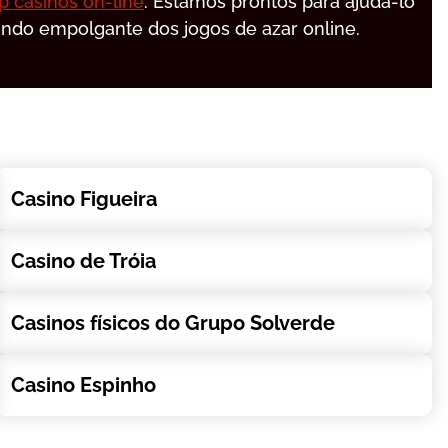
p casinos on-line
. Estamos prontos para ajudá-lo
ndo empolgante dos jogos de azar online.
Casino Figueira
Casino de Tróia
Casinos físicos do Grupo Solverde
Casino Espinho