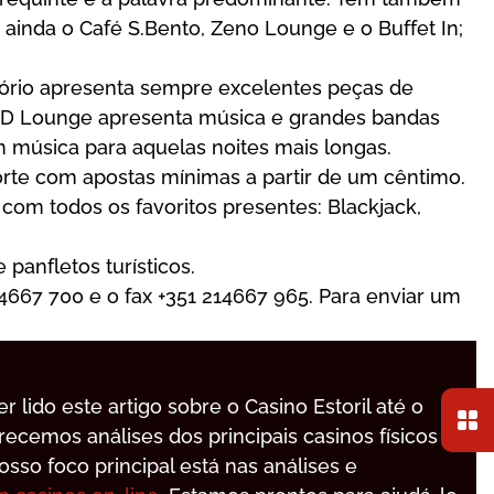
ainda o Café S.Bento, Zeno Lounge e o Buffet In;
tório apresenta sempre excelentes peças de
e o D Lounge apresenta música e grandes bandas
 música para aquelas noites mais longas.
orte com apostas mínimas a partir de um cêntimo.
om todos os favoritos presentes: Blackjack,
panfletos turísticos.
214667 700 e o fax +351 214667 965. Para enviar um
 lido este artigo sobre o Casino Estoril até o
erecemos análises dos principais casinos físicos
sso foco principal está nas análises e