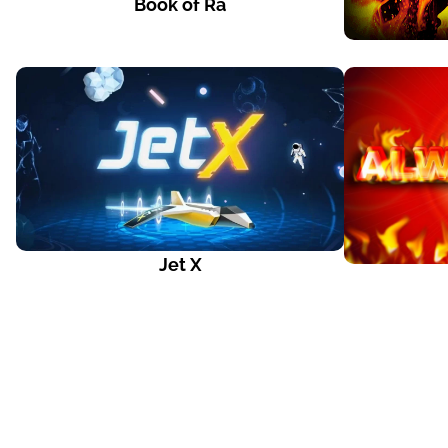
Book of Ra
Jet X