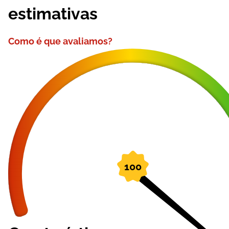
estimativas