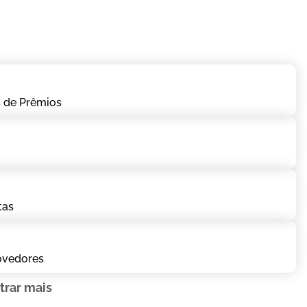
 de Prêmios
tas
ovedores
trar mais