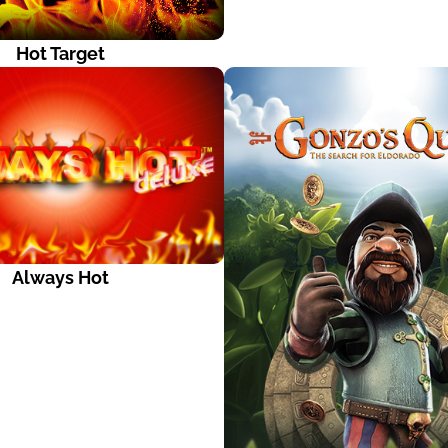
Hot Target
Always Hot