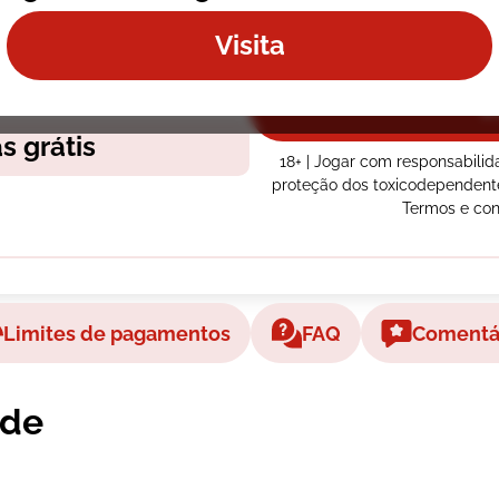
Visita
V
s grátis
18+ | Jogar com responsabilida
proteção dos toxicodependentes
Termos e con
Limites de pagamentos
FAQ
Comentá
 de