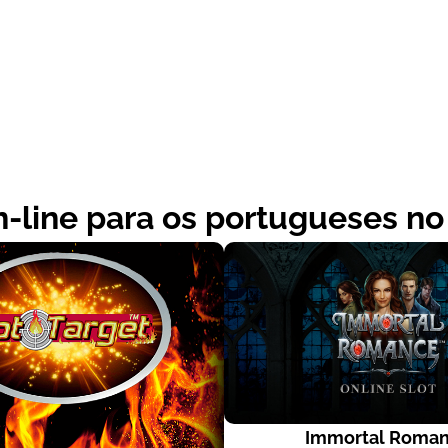
-line para os portugueses no
Immortal Roma