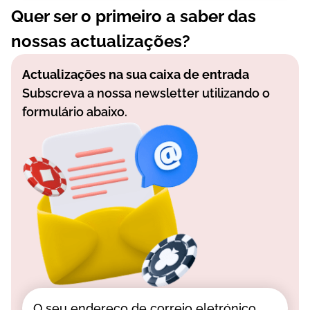
Quer ser o primeiro a saber das
nossas actualizações?
Actualizações na sua caixa de entrada
Subscreva a nossa newsletter utilizando o
formulário abaixo.