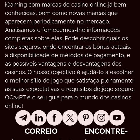
iGaming com marcas de casino online já bem
conhecidas, bem como novas marcas que
aparecem periodicamente no mercado.
Analisamos e fornecemos-lhe informações
completas sobre elas. Pode descobrir quais os
sites seguros, onde encontrar os bónus actuais,
a disponibilidade de métodos de pagamento, e
as possíveis vantagens e desvantagens dos
casinos. O nosso objectivo é ajudá-lo a escolher
o melhor sítio de jogo que satisfaça plenamente
as suas expectativas e requisitos de jogo seguro.
OC24PT é o seu guia para o mundo dos casinos
online!
CORREIO
ENCONTRE-