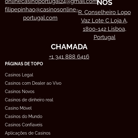
onlinecasinoportugal24@gmail.com
NOS
filipepinhao@casinosonline-
R. Conselheiro Lopo
portugal.com
Vaz Lote C Loja A,
1800-142 Lisboa,
Portugal
CHAMADA
+1 341 888 6416
PÁGINAS DE TOPO
Casinos Legal
Casinos com Dealer ao Vivo
Casinos Novos
Casinos de dinheiro real
Casino Móvel
Casinos do Mundo
Casinos Confiaveis
Aplicações de Casinos