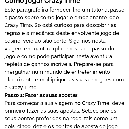
Como jogar Crazy Time
Este parágrafo irá fornecer-lhe um tutorial passo
a passo sobre como jogar o emocionante jogo
Crazy Time. Se está curioso para descobrir as
regras e a mecânica deste envolvente jogo de
casino, veio ao sítio certo. Siga-nos nesta
viagem enquanto explicamos cada passo do
jogo e como pode participar nesta aventura
repleta de ganhos incríveis. Prepare-se para
mergulhar num mundo de entretenimento
electrizante e multiplique as suas emoções com
o Crazy Time.
Passo 1: Fazer as suas apostas
Para começar a sua viagem no Crazy Time, deve
primeiro fazer as suas apostas. Seleccione os
seus pontos preferidos na roda, tais como um,
dois, cinco, dez e os pontos de aposta do jogo