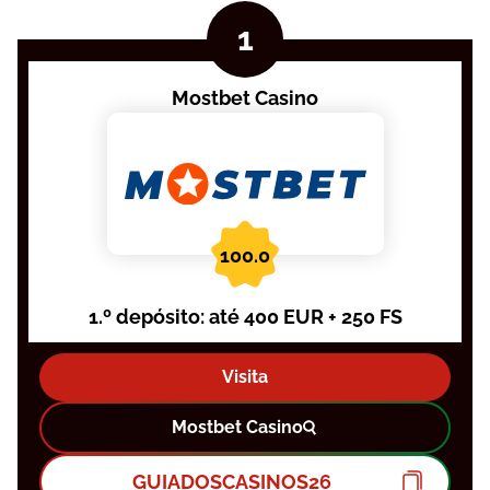
Mostbet Casino
100.0
1.º depósito: até 400 EUR + 250 FS
Visita
Mostbet Casino
GUIADOSCASINOS26