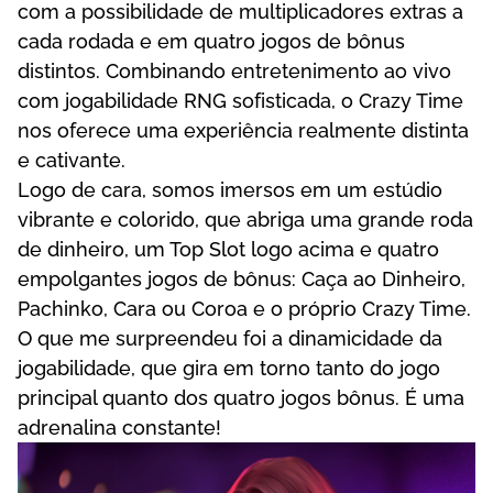
com a possibilidade de multiplicadores extras a
cada rodada e em quatro jogos de bônus
distintos. Combinando entretenimento ao vivo
com jogabilidade RNG sofisticada, o Crazy Time
nos oferece uma experiência realmente distinta
e cativante.
Logo de cara, somos imersos em um estúdio
vibrante e colorido, que abriga uma grande roda
de dinheiro, um Top Slot logo acima e quatro
empolgantes jogos de bônus: Caça ao Dinheiro,
Pachinko, Cara ou Coroa e o próprio Crazy Time.
O que me surpreendeu foi a dinamicidade da
jogabilidade, que gira em torno tanto do jogo
principal quanto dos quatro jogos bônus. É uma
adrenalina constante!