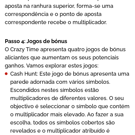
aposta na ranhura superior, forma-se uma
correspondência e o ponto de aposta
correspondente recebe o multiplicador.
Passo 4: Jogos de bónus
O Crazy Time apresenta quatro jogos de bónus
aliciantes que aumentam os seus potenciais
ganhos. Vamos explorar estes jogos:
Cash Hunt: Este jogo de bónus apresenta uma
parede adornada com vários símbolos.
Escondidos nestes símbolos estão
multiplicadores de diferentes valores. O seu
objectivo é seleccionar o símbolo que contém
o multiplicador mais elevado. Ao fazer a sua
escolha, todos os símbolos cobertos são
revelados e o multiplicador atribuído é