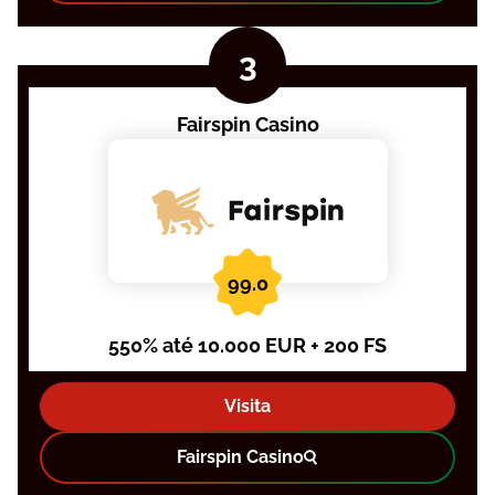
Fairspin Casino
99.0
550% até 10.000 EUR + 200 FS
Visita
Fairspin Casino