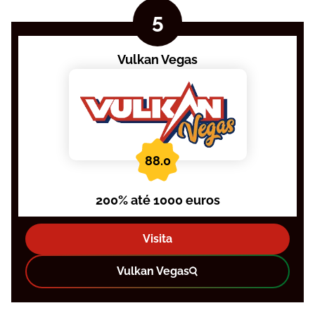
Vulkan Vegas
88.0
200% até 1000 euros
Visita
Vulkan Vegas