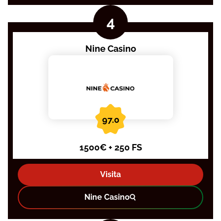
Nine Casino
97.0
1500€ + 250 FS
Visita
Nine Casino